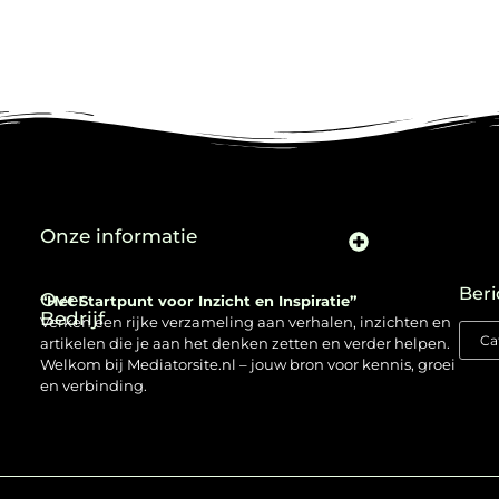
Onze informatie
Beri
Over
“Het Startpunt voor Inzicht en Inspiratie”
Bedrijf
Verken een rijke verzameling aan verhalen, inzichten en
artikelen die je aan het denken zetten en verder helpen.
Welkom bij Mediatorsite.nl – jouw bron voor kennis, groei
en verbinding.