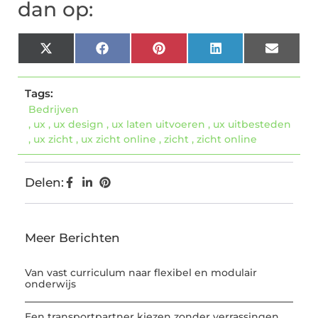
dan op:
X
Facebook
Pinterest
LinkedIn
Email
(Twitter)
Tags:
Bedrijven
,
ux
,
ux design
,
ux laten uitvoeren
,
ux uitbesteden
,
ux zicht
,
ux zicht online
,
zicht
,
zicht online
Delen:
Meer Berichten
Van vast curriculum naar flexibel en modulair
onderwijs
Een transportpartner kiezen zonder verrassingen