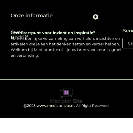
Onze informatie
Beri
Over
“Het Startpunt voor Inzicht en Inspiratie”
Bedrijf
Verken een rijke verzameling aan verhalen, inzichten en
artikelen die je aan het denken zetten en verder helpen.
Welkom bij Mediatorsite.nl – jouw bron voor kennis, groei
en verbinding.
@2025
www.mediatorsite.nl
. All Right Reserved.