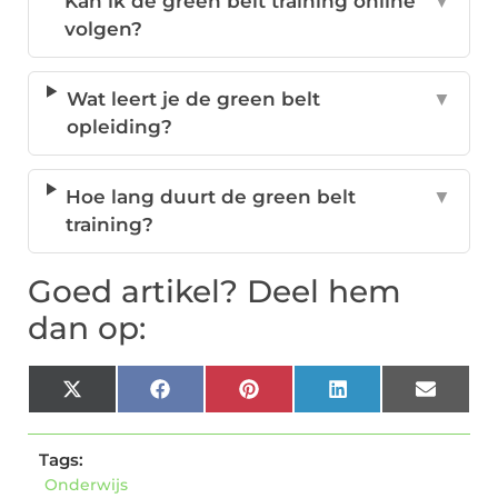
Kan ik de green belt training online
▼
volgen?
Wat leert je de green belt
▼
opleiding?
Hoe lang duurt de green belt
▼
training?
Goed artikel? Deel hem
dan op:
X
Facebook
Pinterest
LinkedIn
Email
(Twitter)
Tags:
Onderwijs