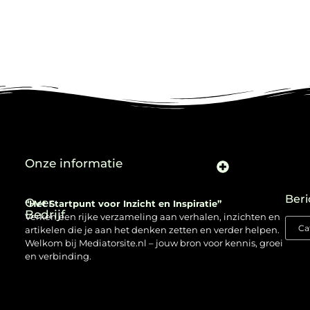
Onze informatie
Beri
Over
“Het Startpunt voor Inzicht en Inspiratie”
Bedrijf
Verken een rijke verzameling aan verhalen, inzichten en
artikelen die je aan het denken zetten en verder helpen.
Welkom bij Mediatorsite.nl – jouw bron voor kennis, groei
en verbinding.