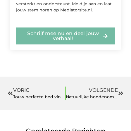
versterkt en ondersteunt. Meld je aan en laat
jouw stem horen op Mediatorsite.nl.
Schrijf mee nu en deel jouw
verhaal!
VORIG
VOLGENDE
Jouw perfecte bed vinden in Amstelveen
Natuurlijke hondenomheiningen: bescherming en vrijheid in één
Gerelateerde Berichten