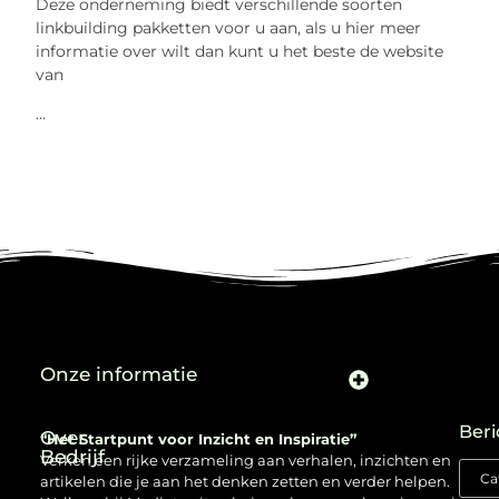
Deze onderneming biedt verschillende soorten
linkbuilding pakketten voor u aan, als u hier meer
informatie over wilt dan kunt u het beste de website
van
...
Onze informatie
Beri
Over
“Het Startpunt voor Inzicht en Inspiratie”
Bedrijf
Verken een rijke verzameling aan verhalen, inzichten en
artikelen die je aan het denken zetten en verder helpen.