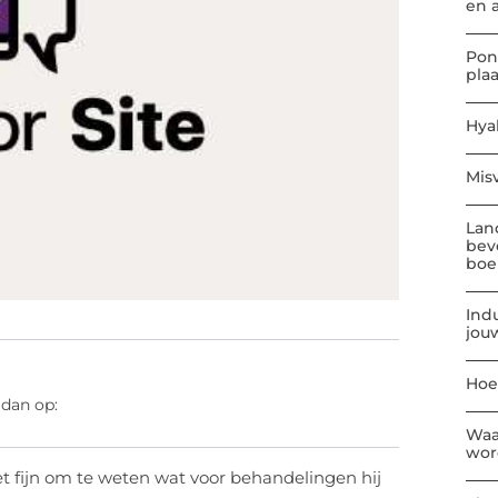
en 
Pon
pla
Hya
Mis
Lan
bev
boe
Indu
jou
Hoe
 dan op:
Waa
wor
het fijn om te weten wat voor behandelingen hij