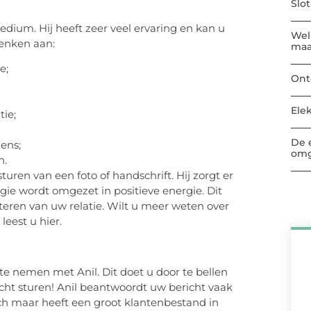
Slo
dium. Hij heeft zeer veel ervaring en kan u
Welk
denken aan:
maa
e;
Ont
Ele
tie;
De 
mens;
omg
n.
uren van een foto of handschrift. Hij zorgt er
ie wordt omgezet in positieve energie. Dit
teren van uw relatie. Wilt u meer weten over
eest u hier.
 te nemen met Anil. Dit doet u door te bellen
ht sturen! Anil beantwoordt uw bericht vaak
sch maar heeft een groot klantenbestand in