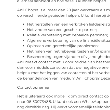
allemaal aanbiedt en hoe deze u kunnen helpen.
Anil Chopra is al meer dan 20 jaar werkzaam als me
op verschillende gebieden helpen. U kunt hierbij 
Het herstellen van een verbroken liefdesrelati
Het vinden van een geschikte partner;
Relatie verbetering met bepaalde personen;
Algemene verbetering van de financiële situa
Oplossen van gerechtelijke problemen;
Het halen van het rijbewijs, testen en/of exa
Bescherming tegen vijanden of vijandighede
Anil maakt contact met u door middel van het toest
dan voor middels consulten dat uw negatieve energ
helpt u met het leggen van contacten of het verbe
de behandelingen van medium Anil Chopra? Deze l
Contact opnemen
Het is uiteraard ook mogelijk om direct contact op
naar 06-30073488. U kunt ook een WhatsApp beric
nog dezelfde dag. Hij werkt voornamelijk telefoni