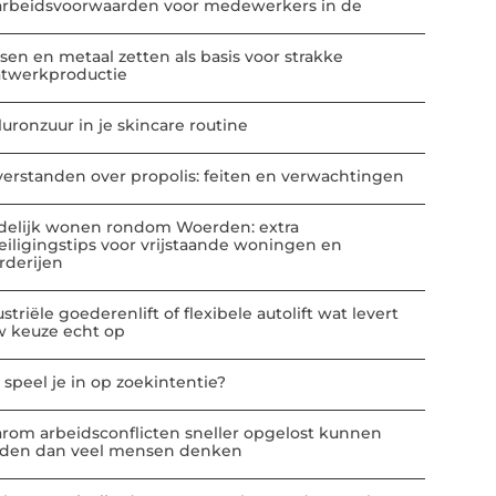
arbeidsvoorwaarden voor medewerkers in de
sen en metaal zetten als basis voor strakke
atwerkproductie
luronzuur in je skincare routine
verstanden over propolis: feiten en verwachtingen
delijk wonen rondom Woerden: extra
eiligingstips voor vrijstaande woningen en
rderijen
striële goederenlift of flexibele autolift wat levert
w keuze echt op
 speel je in op zoekintentie?
rom arbeidsconflicten sneller opgelost kunnen
den dan veel mensen denken