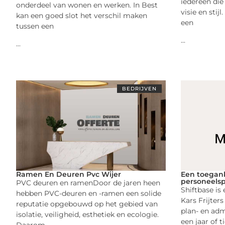
iedereen die
onderdeel van wonen en werken. In Best
visie en stij
kan een goed slot het verschil maken
een
tussen een
...
...
BEDRIJVEN
Ramen En Deuren Pvc Wijer
Een toegank
personeels
PVC deuren en ramenDoor de jaren heen
Shiftbase is
hebben PVC-deuren en -ramen een solide
Kars Frijter
reputatie opgebouwd op het gebied van
plan- en adm
isolatie, veiligheid, esthetiek en ecologie.
een jaar of 
Daarom