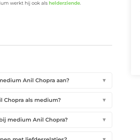
ium werkt hij ook als
helderziende
.
medium Anil Chopra aan?
▼
il Chopra als medium?
▼
bij medium Anil Chopra?
▼
en met liefdesrelaties?
▼