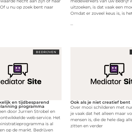
 waarde hecht aan zijn of haar
medewerkers van uw bedrijf w
l. Of u nu op zoek bent naar
uitzoeken, is dat vaak een moei
Omdat er zoveel keus is, is he
...
BEDRIJVEN
elijk en tijdbesparend
Ook als je niet creatief bent
planning programma
Over mooi schilderen met n
 een door Jurrien Strobel en
je vaak dat het alleen maar v
s ontwikkelde web-service. Het
mensen is, die de hele dag all
inistratieprogramma is al
zitten en verder
tien op de markt. Bedrijven