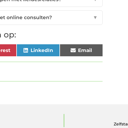
et online consulten?
▼
 op:
erest
LinkedIn
Email
Zelfst